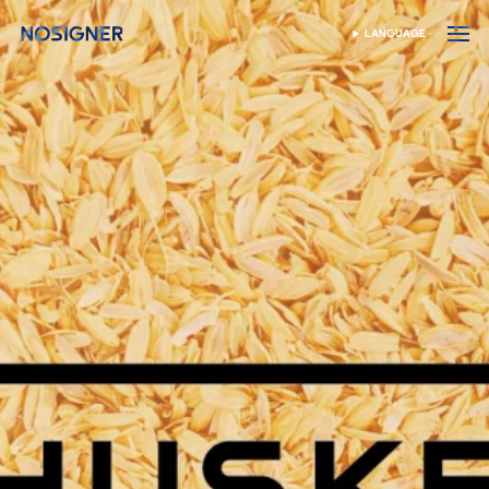
होम
LANGUAGE
भाषा चुनें