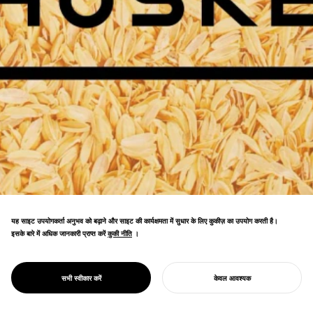
यह साइट उपयोगकर्ता अनुभव को बढ़ाने और साइट की कार्यक्षमता में सुधार के लिए कुकीज़ का उपयोग करती है।
इसके बारे में अधिक जानकारी प्राप्त करें
कुकी नीति
कुकी नीति
।
HUSKEY की सह-स्थापना की, इसके डिज़ाइन और
PROJECT
HUSKEY
सभी स्वीकार करें
केवल आवश्यक
बौद्धिक संपदा विकास का नेतृत्व किया।
अपना प्रोजेक्ट शुरू करें