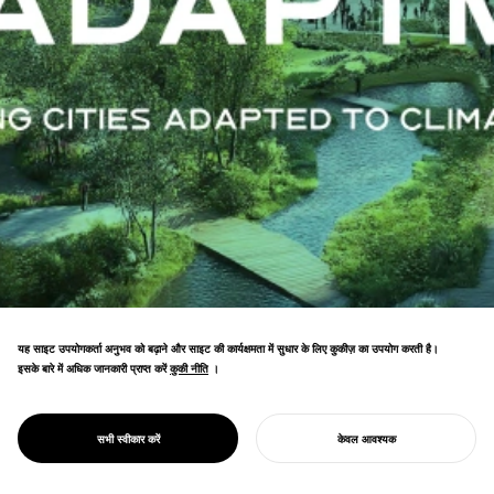
यह साइट उपयोगकर्ता अनुभव को बढ़ाने और साइट की कार्यक्षमता में सुधार के लिए कुकीज़ का उपयोग करती है।
इसके बारे में अधिक जानकारी प्राप्त करें
कुकी नीति
कुकी नीति
।
प्रकृति की विकासवादी प्रक्रिया से प्रेरित शहरी डिज़ाइन
रणनीतियाँ। विशेषज्ञों और सरकारी सहयोग के साथ,
जलवायु परिवर्तन के अनुकूल होने के लिए एशिया भर में
PROJECT
ADAPTMENT
सभी स्वीकार करें
केवल आवश्यक
शिक्षा और शहरी विकास का रूपांतरण।
अपना प्रोजेक्ट शुरू करें