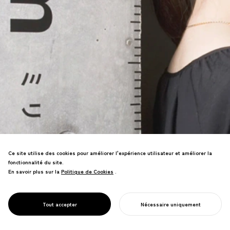
Ce site utilise des cookies pour améliorer l'expérience utilisateur et améliorer la
Signalétique scolaire pour les élèves
fonctionnalité du site.
ayant des besoins spéciaux et en
En savoir plus sur la
Politique de Cookies
Politique de Cookies
.
retrait. Le motif de règle visualise la
croissance, conception spatiale
nourrissant l'estime de soi chez les
PROJECT
BALANCES
Tout accepter
Nécessaire uniquement
apprenants divers.
COMMENCER VOTRE PROJET