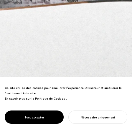
Ce site utilise des cookies pour améliorer l'expérience utilisateur et améliorer la
fonctionnalité du site.
En savoir plus sur la
Politique de Cookies
Politique de Cookies
.
Design de coupe-papier en collaboration
avec les artisans de tansu de Sendai—
techniques traditionnelles dans une
PROJECT
ONE&DOT
Tout accepter
Nécessaire uniquement
forme minimaliste.
COMMENCER VOTRE PROJET