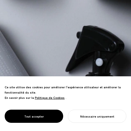
Ce site utilise des cookies pour améliorer l'expérience utilisateur et améliorer la
fonctionnalité du site.
En savoir plus sur la
Politique de Cookies
Politique de Cookies
.
Marque de style de vie célébrant les
PROJECT
rituels quotidiens. Un design simple et
1/J UNE FOIS PAR
beau élève les habitudes quotidiennes
JOUR
Tout accepter
Nécessaire uniquement
et la qualité de vie.
COMMENCER VOTRE PROJET