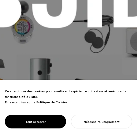
Ce site utilise des cookies pour améliorer l'expérience utilisateur et améliorer la
fonctionnalité du site.
Mener des réformes en tant que
En savoir plus sur la
Politique de Cookies
Politique de Cookies
.
Président de JIDA et Membre du
Conseil d'Administration de WDO pour
renforcer la valeur du design dans la
PROJECT
JIDA
Tout accepter
Nécessaire uniquement
société.
COMMENCER VOTRE PROJET