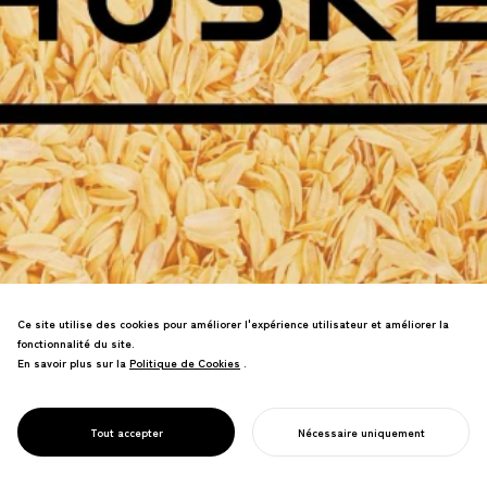
Ce site utilise des cookies pour améliorer l'expérience utilisateur et améliorer la
fonctionnalité du site.
En savoir plus sur la
Politique de Cookies
Politique de Cookies
.
Co-fondateur de HUSKEY, dirigeant son
développement en matière de design et
PROJECT
HUSKEY
Tout accepter
Nécessaire uniquement
de propriété intellectuelle.
COMMENCER VOTRE PROJET