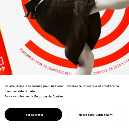
Ce site utilise des cookies pour améliorer l'expérience utilisateur et améliorer la
fonctionnalité du site.
En savoir plus sur la
Politique de Cookies
Politique de Cookies
.
PROJECT
DAIDOGEI
WORLD CUP IN
Image de marque pour le plus grand
SHIZUOKA
Tout accepter
Nécessaire uniquement
festival de spectacles de rue d'Asie.
COMMENCER VOTRE PROJET