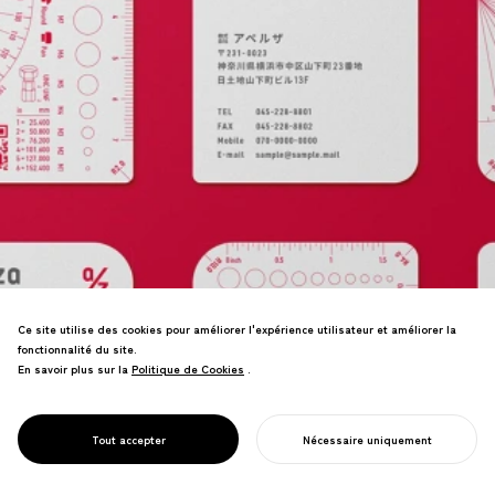
Ce site utilise des cookies pour améliorer l'expérience utilisateur et améliorer la
Plateforme de transformation
fonctionnalité du site.
numérique pour la fabrication—
En savoir plus sur la
Politique de Cookies
Politique de Cookies
.
approvisionnement de pièces piloté par
l'IA et optimisation des flux de travail
renforçant la compétitivité industrielle
PROJECT
APERZA
Tout accepter
Nécessaire uniquement
du Japon.
COMMENCER VOTRE PROJET