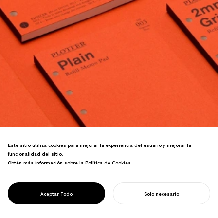
Este sitio utiliza cookies para mejorar la experiencia del usuario y mejorar la
funcionalidad del sitio.
Obtén más información sobre la
Política de Cookies
Política de Cookies
.
Solo los pedidos anticipados lograron el
PROJECT
PLOTTER
Aceptar Todo
Solo necesario
70% del objetivo de ventas anual.
COMIENZA TU PROYECTO