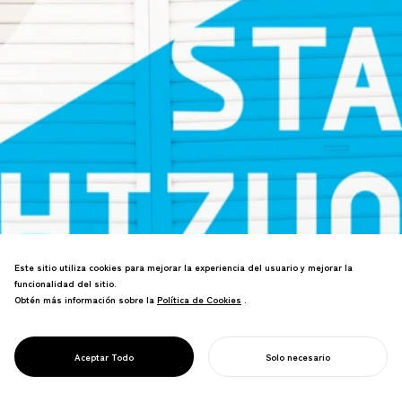
Este sitio utiliza cookies para mejorar la experiencia del usuario y mejorar la
funcionalidad del sitio.
Branding del centro de artes culturales
Obtén más información sobre la
Política de Cookies
Política de Cookies
.
de Shizuoka. El concepto "La Ciudad
PROJECT
como Teatro" establece la estrategia
ON STAGE
para un destino internacional de artes
SHIZUOKA
Aceptar Todo
Solo necesario
escénicas.
COMIENZA TU PROYECTO