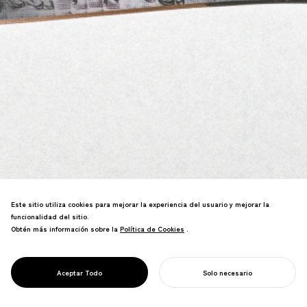
Este sitio utiliza cookies para mejorar la experiencia del usuario y mejorar la
funcionalidad del sitio.
Obtén más información sobre la
Política de Cookies
Política de Cookies
.
Diseño de cortapapeles en colaboración
con artesanos de tansu de Sendai—
técnicas tradicionales en forma
PROJECT
ONE&DOT
Aceptar Todo
Solo necesario
minimalista.
COMIENZA TU PROYECTO