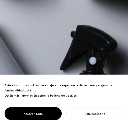
Este sitio utiliza cookies para mejorar la experiencia del usuario y mejorar la
funcionalidad del sitio.
Obtén más información sobre la
Política de Cookies
Política de Cookies
.
Marca de estilo de vida que celebra los
PROJECT
rituales diarios. El diseño simple y
1/D UNA VEZ AL
hermoso eleva los hábitos cotidianos y
DÍA
Aceptar Todo
Solo necesario
la calidad de vida.
COMIENZA TU PROYECTO