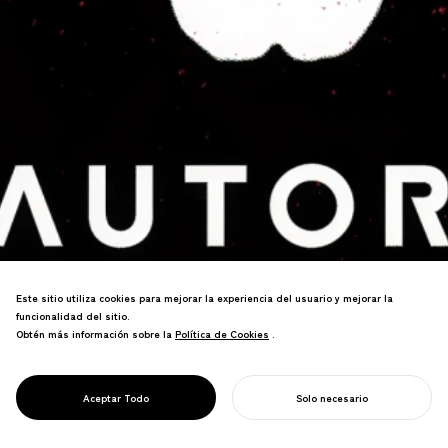
Este sitio utiliza cookies para mejorar la experiencia del usuario y mejorar la
funcionalidad del sitio.
Obtén más información sobre la
Política de Cookies
Política de Cookies
.
De RPA a Robot de Automatización Web:
PROJECT
AUTORO
Aceptar Todo
Solo necesario
una marca que clarifica el propósito.
COMIENZA TU PROYECTO