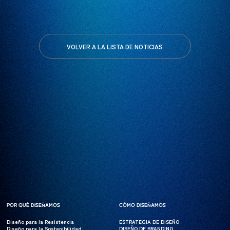
VOLVER A LA LISTA DE NOTICIAS
POR QUÉ DISEÑAMOS
POR QUÉ DISEÑAMOS
CÓMO DISEÑAMOS
CÓMO DISEÑAMOS
Diseño para la Resistencia
Diseño para la Resistencia
ESTRATEGIA DE DISEÑO
ESTRATEGIA DE DISEÑO
Diseño para la Sostenibilidad
Diseño para la Sostenibilidad
DISEÑO DE BRANDING
DISEÑO DE BRANDING