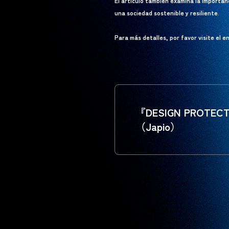
El artículo también examina la importan
una sociedad sostenible y resiliente.
Para más detalles, por favor visite el e
『DESIGN PROT
（Japio）