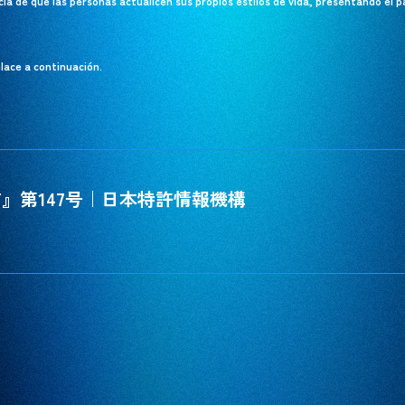
cia de que las personas actualicen sus propios estilos de vida, presentando el p
nlace a continuación.
ECT』第147号｜日本特許情報機構