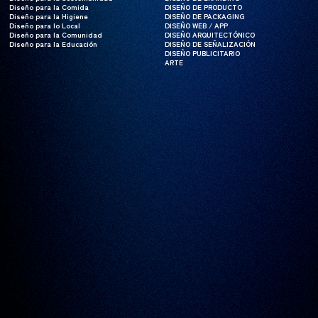
Diseño para la Comida
Diseño para la Comida
DISEÑO DE PRODUCTO
DISEÑO DE PRODUCTO
Diseño para la Higiene
Diseño para la Higiene
DISEÑO DE PACKAGING
DISEÑO DE PACKAGING
Diseño para lo Local
Diseño para lo Local
DISEÑO WEB / APP
DISEÑO WEB / APP
Diseño para la Comunidad
Diseño para la Comunidad
DISEÑO ARQUITECTÓNICO
DISEÑO ARQUITECTÓNICO
Diseño para la Educación
Diseño para la Educación
DISEÑO DE SEÑALIZACIÓN
DISEÑO DE SEÑALIZACIÓN
DISEÑO PUBLICITARIO
DISEÑO PUBLICITARIO
ARTE
ARTE