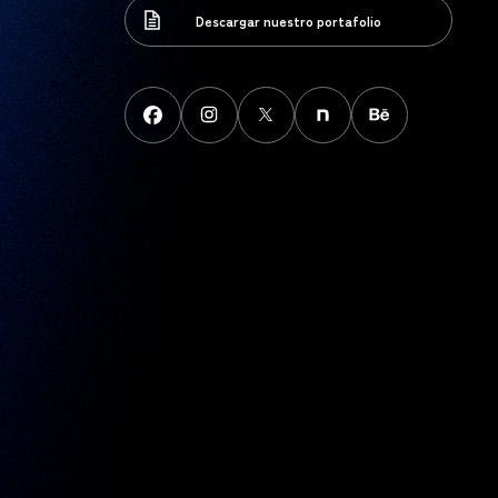
Descargar nuestro portafolio
Descargar nuestro portafolio
FaceBook
instagram
X
note
behance