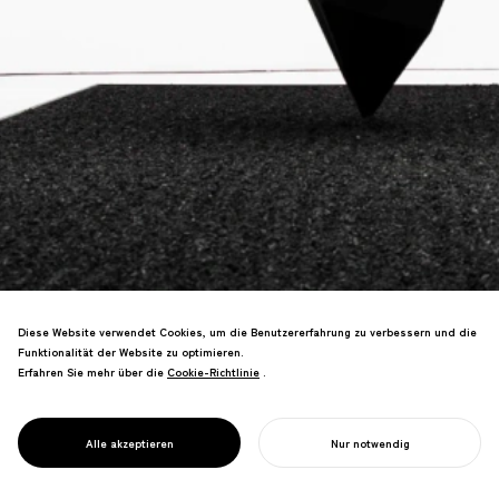
Diese Website verwendet Cookies, um die Benutzererfahrung zu verbessern und die
Funktionalität der Website zu optimieren.
"Das schwärzeste Schwarz der Welt"-
Erfahren Sie mehr über die
Cookie-Richtlinie
Cookie-Richtlinie
.
Projekt mit Nanotechnologie.
Kohlenstoff-Nanoröhren treffen auf 1200
Jahre alte Lackwaren-Tradition—uraltes
PROJECT
ZENBLACK
Alle akzeptieren
Nur notwendig
Handwerk revolutioniert.
IHR PROJEKT STARTEN