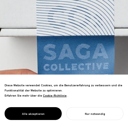
Diese Website verwendet Cookies, um die Benutzererfahrung zu verbessern und die
Japans erste vollständig
Funktionalität der Website zu optimieren.
dekarbonisierte Marke, die 11
Erfahren Sie mehr über die
Cookie-Richtlinie
Cookie-Richtlinie
.
Unternehmen aus Saga vereint. Modell
PROJECT
für nachhaltige lokale Industrie gewinnt
SAGA
Green Purchasing Award und KMU-
COLLECTIVE
Alle akzeptieren
Nur notwendig
Revitalisierungs-Sonderpreis.
IHR PROJEKT STARTEN