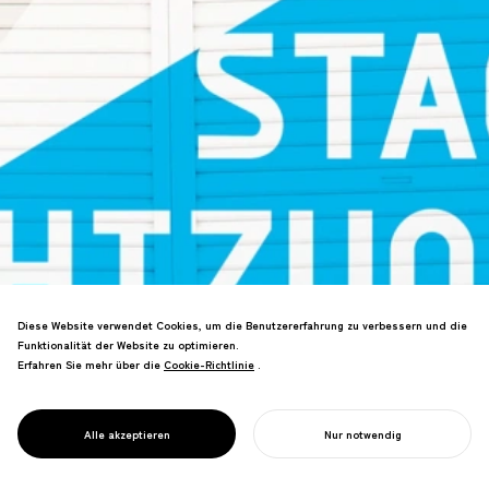
Diese Website verwendet Cookies, um die Benutzererfahrung zu verbessern und die
Funktionalität der Website zu optimieren.
Shizuoka Kulturzentrum-Branding. Das
Erfahren Sie mehr über die
Cookie-Richtlinie
Cookie-Richtlinie
.
Konzept "Die Stadt als Theater"
PROJECT
etabliert eine Strategie für ein
ON STAGE
internationales Ziel für darstellende
SHIZUOKA
Alle akzeptieren
Nur notwendig
Künste.
IHR PROJEKT STARTEN