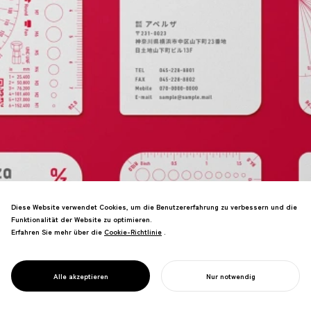
Diese Website verwendet Cookies, um die Benutzererfahrung zu verbessern und die
Funktionalität der Website zu optimieren.
Digitale Transformationsplattform für
Erfahren Sie mehr über die
Cookie-Richtlinie
Cookie-Richtlinie
.
die Fertigung—KI-gesteuerte Teilebesch
affung und Workflow-Optimierung zur
Stärkung der industriellen
PROJECT
APERZA
Alle akzeptieren
Nur notwendig
Wettbewerbsfähigkeit Japans.
IHR PROJEKT STARTEN