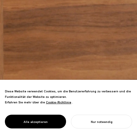
Diese Website verwendet Cookies, um die Benutzererfahrung zu verbessern und die
Funktionalität der Website zu optimieren.
Erfahren Sie mehr über die
Cookie-Richtlinie
Cookie-Richtlinie
.
Stuhldesign inspiriert von Tierformen—
PROJECT
EIN STUHL
Alle akzeptieren
Nur notwendig
einfach, funktional, natürlich.
IHR PROJEKT STARTEN