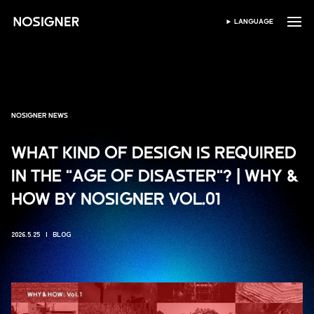
HOME
LANGUAGE
SPRACHE WÄHLEN
NOSIGNER NEWS
WHAT KIND OF DESIGN IS REQUIRED
IN THE "AGE OF DISASTER"? | WHY &
HOW BY NOSIGNER VOL.01
2026.5.25
BLOG