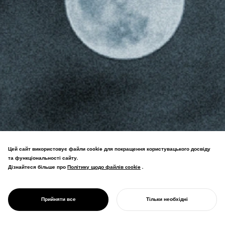
Цей сайт використовує файли cookie для покращення користувацького досвіду
NOSIGNER культивує освіту для світу,
та функціональності сайту.
що розвивається. Використовуючи
Дізнайтеся більше про
Політику щодо файлів cookie
Політику щодо файлів cookie
.
еволюційну креативність, ми
розкриваємо людський і суспільний
DESIGN FOR EDUCATION
ДИЗАЙН ДЛЯ
потенціал, сприяючи адаптації та
ОСВІТИ
Прийняти все
Тільки необхідні
стійкому мисленню.
ПОЧНІТЬ СВІЙ ПРОЄКТ