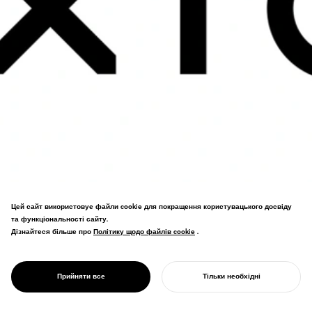
Цей сайт використовує файли cookie для покращення користувацького досвіду
та функціональності сайту.
Наука даних та аналітика брендингу.
Дізнайтеся більше про
Політику щодо файлів cookie
Політику щодо файлів cookie
.
Зіркові мотиви поєднуються з
градієнтами основних кольорів друку/
PROJECT
цифрових технологій у передовій
XICA
Прийняти все
Тільки необхідні
візуальній системі.
ПОЧНІТЬ СВІЙ ПРОЄКТ