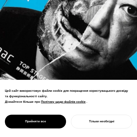
Цей сайт використовує файли cookie для покращення користувацького досвіду
PROJECT
та функціональності сайту.
СВІТОВИЙ
Дізнайтеся більше про
Політику щодо файлів cookie
Політику щодо файлів cookie
.
ТЕАТРАЛЬНИЙ
Переможець премії WOLDA Worldwide
ФЕСТИВАЛЬ
Logo Design Award: Золото, визнаний
ШІДЗУОКА
Прийняти все
Тільки необхідні
найкращим дизайном логотипу у світі.
ПОЧНІТЬ СВІЙ ПРОЄКТ