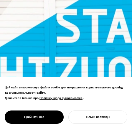
Цей сайт використовує файли cookie для покращення користувацького досвіду
та функціональності сайту.
Брендинг культурно-мистецького
Дізнайтеся більше про
Політику щодо файлів cookie
Політику щодо файлів cookie
.
центру Сідзуоки. Концепція "Місто як
PROJECT
театр" встановлює стратегію для
ON STAGE
міжнародного центру виконавських
SHIZUOKA
Прийняти все
Тільки необхідні
мистецтв.
ПОЧНІТЬ СВІЙ ПРОЄКТ