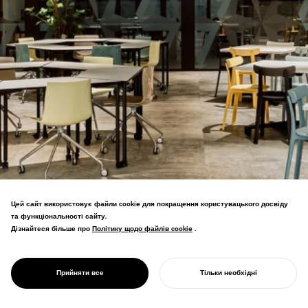
Цей сайт використовує файли cookie для покращення користувацького досвіду
PROJECT
та функціональності сайту.
NANA LV.
Дізнайтеся більше про
Політику щодо файлів cookie
Політику щодо файлів cookie
.
YOKOHAMA
Супутниковий кампус Graduate School
LANDMARK
Data Science Yokohama City University на
DATALAB
Прийняти все
Тільки необхідні
7-му поверсі Yokohama Landmark Tower.
ПОЧНІТЬ СВІЙ ПРОЄКТ