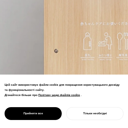
Цей сайт використовує файли cookie для покращення користувацького досвіду
та функціональності сайту.
Мобільний модуль для годування, що
Дізнайтеся більше про
Політику щодо файлів cookie
Політику щодо файлів cookie
.
підтримує матерів у громадських
місцях—дизайн, який забезпечує
PROJECT
загальносуспільну підтримку догляду
МАМАРО
Прийняти все
Тільки необхідні
за дітьми.
ПОЧНІТЬ СВІЙ ПРОЄКТ