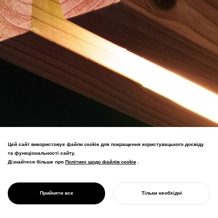
Цей сайт використовує файли cookie для покращення користувацького досвіду
та функціональності сайту.
Меблевий бренд, що пропагує
Дізнайтеся більше про
Політику щодо файлів cookie
Політику щодо файлів cookie
.
японську прорідження деревину через
мінімальну обробку, яка підвищує
PROJECT
цінність деревини. Переможець золотої
KINOWA
Прийняти все
Тільки необхідні
нагороди DFA Design Award.
ПОЧНІТЬ СВІЙ ПРОЄКТ