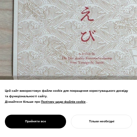
Цей сайт використовує файли cookie для покращення користувацького досвіду
та функціональності сайту.
Преміум брендинг креветок курума для
Дізнайтеся більше про
Політику щодо файлів cookie
Політику щодо файлів cookie
.
Аджісу, Ямагучі. Дизайн регіональної
промисловості, який використав
PROJECT
батьківщину технології аквакультури
AIOEBI
Прийняти все
Тільки необхідні
креветок та її піонерську спадщину.
ПОЧНІТЬ СВІЙ ПРОЄКТ