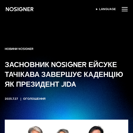
ГОЛОВНА
LANGUAGE
ВИБЕРІТЬ МОВУ
НОВИНИ NOSIGNER
ЗАСНОВНИК NOSIGNER ЕЙСУКЕ
ТАЧІКАВА ЗАВЕРШУЄ КАДЕНЦІЮ
ЯК ПРЕЗИДЕНТ JIDA
2025.7.27
ОГОЛОШЕННЯ