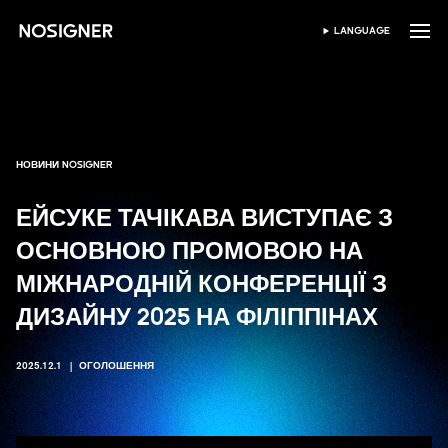
ГОЛОВНА
LANGUAGE
ВИБЕРІТЬ МОВУ
НОВИНИ NOSIGNER
ЕЙСУКЕ ТАЧІКАВА ВИСТУПАЄ З
ОСНОВНОЮ ПРОМОВОЮ НА
МІЖНАРОДНІЙ КОНФЕРЕНЦІЇ З
ДИЗАЙНУ 2025 НА ФІЛІППІНАХ
2025.12.1
ОГОЛОШЕННЯ