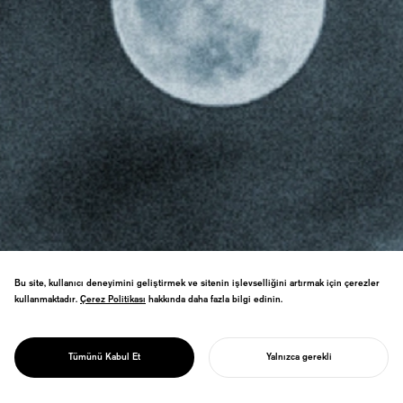
Bu site, kullanıcı deneyimini geliştirmek ve sitenin işlevselliğini artırmak için çerezler
NOSIGNER gelişen bir dünya için eğitimi
kullanmaktadır.
Çerez Politikası
Çerez Politikası
hakkında daha fazla bilgi edinin.
besler. Evolüsyonel Yaratıcılığı kullanarak
insan ve toplumsal potansiyeli açığa
çıkarır, uyum ve dirençli düşünceyi teşvik
EĞITIM IÇIN TASARIM
Tümünü Kabul Et
Yalnızca gerekli
ederiz.
PROJENIZI BAŞLATIN