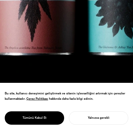
Bu site, kullanıcı deneyimini geliştirmek ve sitenin işlevselliğini artırmak için çerezler
kullanmaktadır.
Çerez Politikası
Çerez Politikası
hakkında daha fazla bilgi edinin.
Japonya'dan gelen şifalı bitkileri bitki
PROJECT
kültürünün kalbindeki bir çay markasına
{TABEL}
Tümünü Kabul Et
Yalnızca gerekli
dönüştürdük.
PROJENIZI BAŞLATIN