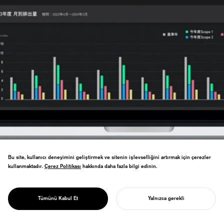
Bu site, kullanıcı deneyimini geliştirmek ve sitenin işlevselliğini artırmak için çerezler
Kurumsal CO₂ ölçüm aracı ve enerji
kullanmaktadır.
Çerez Politikası
Çerez Politikası
hakkında daha fazla bilgi edinin.
tasarrufu danışmanlık hizmetini ortak
geliştirerek, birden fazla müşteri
PROJECT
şirketinin sıfır karbon statüsüne
SUSTUS
Tümünü Kabul Et
Yalnızca gerekli
ulaşmasını sağladı.
PROJENIZI BAŞLATIN