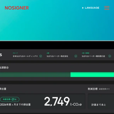
ANA SAYFA
LANGUAGE
DIL SEÇIN