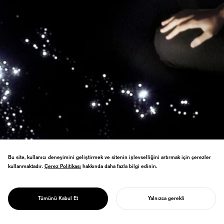
Bu site, kullanıcı deneyimini geliştirmek ve sitenin işlevselliğini artırmak için çerezler
kullanmaktadır.
Çerez Politikası
Çerez Politikası
hakkında daha fazla bilgi edinin.
Yokohama Triennali "FindAsia" özel sergisi
için sürükleyici enstalasyon. Astronotun
PROJECT
bakış açısı sınırsız dünyayı ortaya çıkararak
SPACE SPACE
Tümünü Kabul Et
Yalnızca gerekli
uluslararası anlayışı destekliyor.
PROJENIZI BAŞLATIN