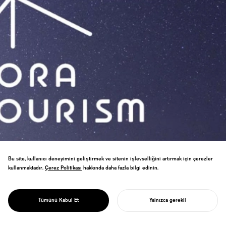
Bu site, kullanıcı deneyimini geliştirmek ve sitenin işlevselliğini artırmak için çerezler
kullanmaktadır.
Çerez Politikası
Çerez Politikası
hakkında daha fazla bilgi edinin.
Havacılık kuruluşlarını birleştiren uzay
turizmi STK'sı için sanat yönetmenliği.
PROJECT
"Uzay × Seyahat" teması kozmik keşfi
SORA TURİZM
Tümünü Kabul Et
Yalnızca gerekli
günlük yaşamla birleştiriyor.
PROJENIZI BAŞLATIN