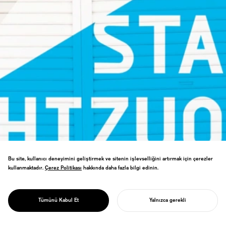
Bu site, kullanıcı deneyimini geliştirmek ve sitenin işlevselliğini artırmak için çerezler
kullanmaktadır.
Çerez Politikası
Çerez Politikası
hakkında daha fazla bilgi edinin.
Shizuoka kültürel sanatlar merkezi
PROJECT
markalaşması. "Şehir Tiyatro Olarak"
ON STAGE
konsepti uluslararası sahne sanatları
SHIZUOKA
Tümünü Kabul Et
Yalnızca gerekli
destinasyonu için strateji oluşturuyor.
PROJENIZI BAŞLATIN