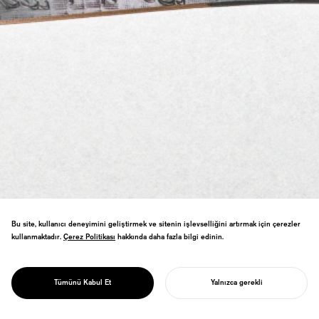
Bu site, kullanıcı deneyimini geliştirmek ve sitenin işlevselliğini artırmak için çerezler
kullanmaktadır.
Çerez Politikası
Çerez Politikası
hakkında daha fazla bilgi edinin.
Sendai tansu ustalarıyla işbirliği yaparak
PROJECT
tasarlanan kağıt bıçağı—minimal formda
ONE&DOT
Tümünü Kabul Et
Yalnızca gerekli
geleneksel teknikler.
PROJENIZI BAŞLATIN