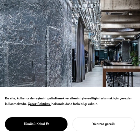
Bu site, kullanıcı deneyimini geliştirmek ve sitenin işlevselliğini artırmak için çerezler
kullanmaktadır.
Çerez Politikası
Çerez Politikası
hakkında daha fazla bilgi edinin.
İnşaat atık malzemeleri kullanarak ofis için
PROJECT
mekansal tasarımda Hong Kong GLOBAL
REGENE OFFICE
Tümünü Kabul Et
Yalnızca gerekli
DESIGN AWARD Grand Prix'sini kazandı.
PROJENIZI BAŞLATIN