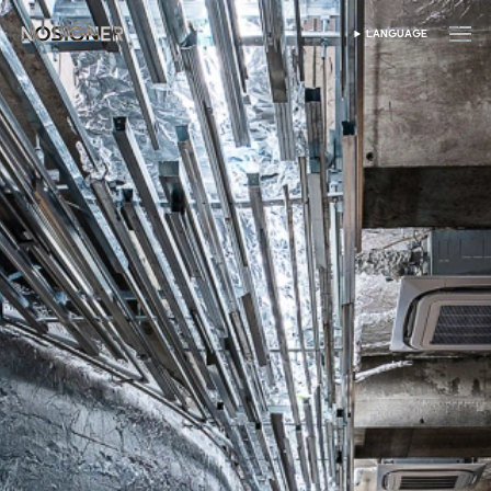
ANA SAYFA
LANGUAGE
DIL SEÇIN