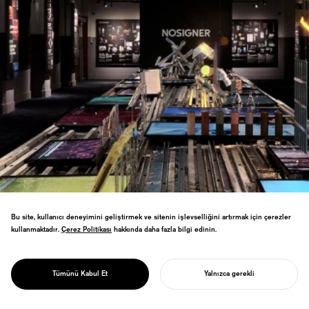
Bu site, kullanıcı deneyimini geliştirmek ve sitenin işlevselliğini artırmak için çerezler
Gelecek yüzyıl için tasarım sergisi. Yarın
kullanmaktadır.
Çerez Politikası
Çerez Politikası
hakkında daha fazla bilgi edinin.
PROJECT
GELECEKTEKİ
için sorumluluk ve sürdürülebilirliği
sorgulayarak, tasarımın NEDEN ve NASIL'ı
100 YIL İÇİN
aracılığıyla toplumsal dönüşümü
TASARIMLAR
Tümünü Kabul Et
Yalnızca gerekli
keşfediyor.
PROJENIZI BAŞLATIN