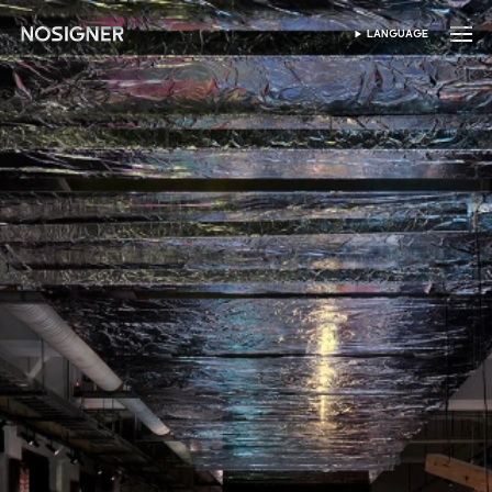
ANA SAYFA
LANGUAGE
DIL SEÇIN