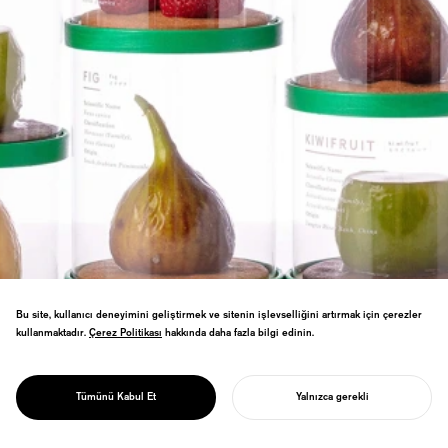
Bu site, kullanıcı deneyimini geliştirmek ve sitenin işlevselliğini artırmak için çerezler
kullanmaktadır.
Çerez Politikası
Çerez Politikası
hakkında daha fazla bilgi edinin.
Gerçek meyveleri taklit eden meyve
şeklinde kekler icat etti. Toyama, Uozu
PROJECT
Gömülü Orman Müzesi'ndeki mağaza,
KININAL
Tümünü Kabul Et
Yalnızca gerekli
ziyaretçi sayısını üç katına çıkardı.
PROJENIZI BAŞLATIN