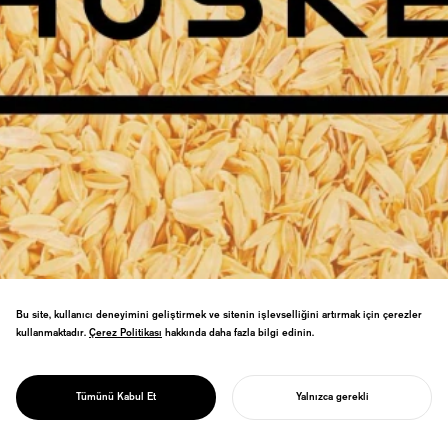
Bu site, kullanıcı deneyimini geliştirmek ve sitenin işlevselliğini artırmak için çerezler
kullanmaktadır.
Çerez Politikası
Çerez Politikası
hakkında daha fazla bilgi edinin.
HUSKEY'i kurucu ortağı olarak kurdu,
PROJECT
tasarım ve fikri mülkiyet geliştirme
HUSKEY
Tümünü Kabul Et
Yalnızca gerekli
süreçlerini yönetti.
PROJENIZI BAŞLATIN