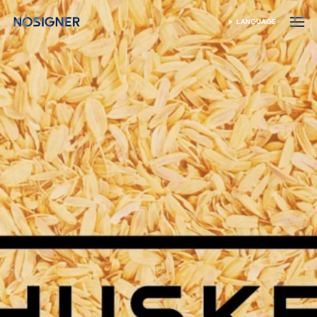
ANA SAYFA
LANGUAGE
DIL SEÇIN