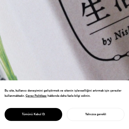
Bu site, kullanıcı deneyimini geliştirmek ve sitenin işlevselliğini artırmak için çerezler
kullanmaktadır.
Çerez Politikası
Çerez Politikası
hakkında daha fazla bilgi edinin.
Kyoto İstasyonu'nda Yeni Bir İş Girişimi
PROJECT
ile Tarihi Bir Kyoto Tsukemono（Japon
HAKKO SEIKATSU
Tümünü Kabul Et
Yalnızca gerekli
Turşusu） Markasını Yeniden Tanımlama.
PROJENIZI BAŞLATIN