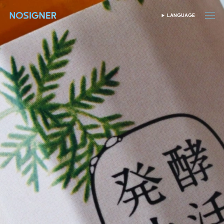
ANA SAYFA
LANGUAGE
DIL SEÇIN