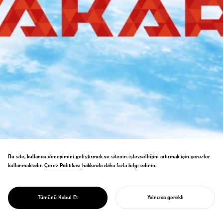
Bu site, kullanıcı deneyimini geliştirmek ve sitenin işlevselliğini artırmak için çerezler
kullanmaktadır.
Çerez Politikası
Çerez Politikası
hakkında daha fazla bilgi edinin.
PROJECT
GELECEKTEN
İklim değişikliği hakkında bir animasyon
olan FUTURE KID TAKARA için, karbonun
GELEN ÇOCUK
atomik yapısından ilham alan bir logo ve
TAKARA
Tümünü Kabul Et
Yalnızca gerekli
özgün bir yazı tipi tasarladım.
PROJENIZI BAŞLATIN