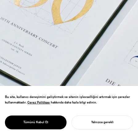
Bu site, kullanıcı deneyimini geliştirmek ve sitenin işlevselliğini artırmak için çerezler
kullanmaktadır.
Çerez Politikası
Çerez Politikası
hakkında daha fazla bilgi edinin.
PROJECT
BACH
Japonya'nın dünya standartlarındaki Barok
topluluğu için Bach dönemi tipografisi
COLLEGIUM
kullanılarak yapılan marka kimliği
JAPAN
Tümünü Kabul Et
Yalnızca gerekli
çalışması.
PROJENIZI BAŞLATIN