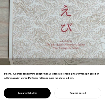
Bu site, kullanıcı deneyimini geliştirmek ve sitenin işlevselliğini artırmak için çerezler
Yamaguchi, Ajisu için premium kuruma
kullanmaktadır.
Çerez Politikası
Çerez Politikası
hakkında daha fazla bilgi edinin.
karidesi markalaması. Karides
yetiştiriciliği teknolojisinin doğum yeri ve
PROJECT
öncü mirasından yararlanan bölgesel
AIOEBI
Tümünü Kabul Et
Yalnızca gerekli
endüstri tasarımı.
PROJENIZI BAŞLATIN