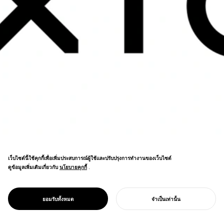
เว็บไซต์นี้ใช้คุกกี้เพื่อเพิ่มประสบการณ์ผู้ใช้และปรับปรุงการทำงานของเว็บไซต์
ดูข้อมูลเพิ่มเติมเกี่ยวกับ
นโยบายคุกกี้
นโยบายคุกกี้
.
วิทยาศาสตร์ข้อมูล โฆษณา และการวิเคราะห์
การสร้างแบรนด์ ลวดลายดาวผสานกับการไล่
PROJECT
XICA
ยอมรับทั้งหมด
จำเป็นเท่านั้น
สีหลักแบบพิมพ์/ดิจิทัลในระบบภาพที่ทันสมัย
เริ่มโครงการของคุณ