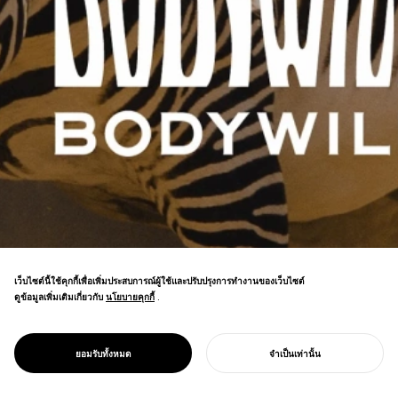
เว็บไซต์นี้ใช้คุกกี้เพื่อเพิ่มประสบการณ์ผู้ใช้และปรับปรุงการทำงานของเว็บไซต์
ดูข้อมูลเพิ่มเติมเกี่ยวกับ
นโยบายคุกกี้
นโยบายคุกกี้
.
การสร้างแบรนด์กางเกงในชาย (boxer
shorts) ระดับชาติอย่างยั่งยืน ลดการใช้
กระดาษลงสองในสามและเปลี่ยนไปเป็นแบรนด์
PROJECT
BODY WILD
ยอมรับทั้งหมด
จำเป็นเท่านั้น
ที่คำนึงถึงสิ่งแวดล้อมโดยใช้วัสดุ FSC
เริ่มโครงการของคุณ