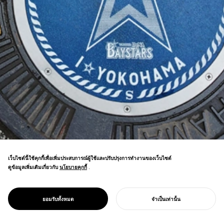
เว็บไซต์นี้ใช้คุกกี้เพื่อเพิ่มประสบการณ์ผู้ใช้และปรับปรุงการทำงานของเว็บไซต์
ดูข้อมูลเพิ่มเติมเกี่ยวกับ
นโยบายคุกกี้
นโยบายคุกกี้
.
การยกระดับแบรนด์ทีมเบสบอลผ่านแบรนด์ไลฟ์
PROJECT
สไตล์ "+B" และการพัฒนาฟอนต์ "Baystars
โยโกฮาม่า ดีเอ็นเอ
Sans"—เพื่อรวมเอกลักษณ์ของทีมเข้ากับ
เบย์สตาร์ส
ยอมรับทั้งหมด
จำเป็นเท่านั้น
เอกลักษณ์ของเมือง
เริ่มโครงการของคุณ