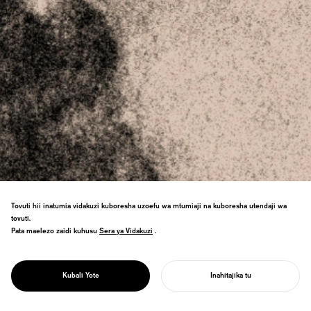
Tovuti hii inatumia vidakuzi kuboresha uzoefu wa mtumiaji na kuboresha utendaji wa
tovuti.
NOSIGNER inaunda suluhisho za muundo
Pata maelezo zaidi kuhusu
Sera ya Vidakuzi
Sera ya Vidakuzi
.
wa usafi zinazolinda maisha na jamii.
Tunaendeleza zana za kuzuia maambukizo
na mipango ya afya ya umma inayoongoza
MUUNDO WA USAFI
Kubali Yote
Inahitajika tu
mabadiliko ya tabia.
ANZA MRADI WAKO